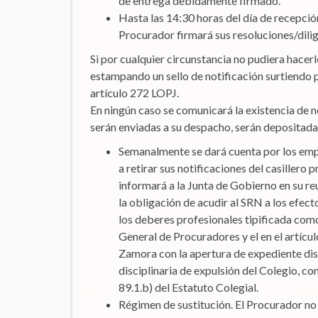
de entrega debidamente firmado.
Hasta las 14:30 horas del día de recepció
Procurador firmará sus resoluciones/dilig
Si por cualquier circunstancia no pudiera hacer
estampando un sello de notificación surtiendo 
artículo 272 LOPJ.
En ningún caso se comunicará la existencia de 
serán enviadas a su despacho, serán depositadas 
Semanalmente se dará cuenta por los emp
a retirar sus notificaciones del casillero 
informará a la Junta de Gobierno en su r
la obligación de acudir al SRN a los efect
los deberes profesionales tipificada como
General de Procuradores y el en el artícu
Zamora con la apertura de expediente disc
disciplinaria de expulsión del Colegio, co
89.1.b) del Estatuto Colegial.
Régimen de sustitución. El Procurador no