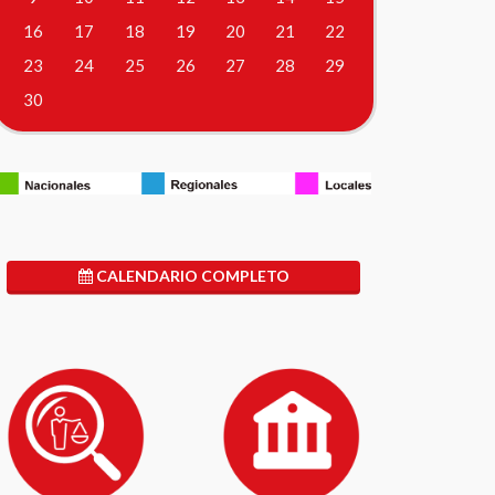
16
17
18
19
20
21
22
23
24
25
26
27
28
29
30
CALENDARIO COMPLETO