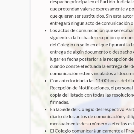
despacho principal en el Partido Judicial
que pretendan valerse expresamente y por
que quieran ser sustituidos. Sin esta aut
entregará ningún acto de comunicación 
Los actos de comunicación que se reciban 
siguiente a la fecha de recepción que cons
del Colegio un sello en el que figurará la 
entrega de algún documento o despacho 
lugar en fecha posterior a la recepción d
cuando conste efectuada la entrega del d
comunicación estén vinculados al docum
Con anterioridad a las 11:00 horas del día 
Recepción de Notificaciones, el personal 
copia del listado con todas las resoluci
firmadas.
En la Sede del Colegio del respectivo Part
diario de los actos de comunicación y dil
mensualmente de su número a efectos est
El Colegio comunicará unicamente al Proc