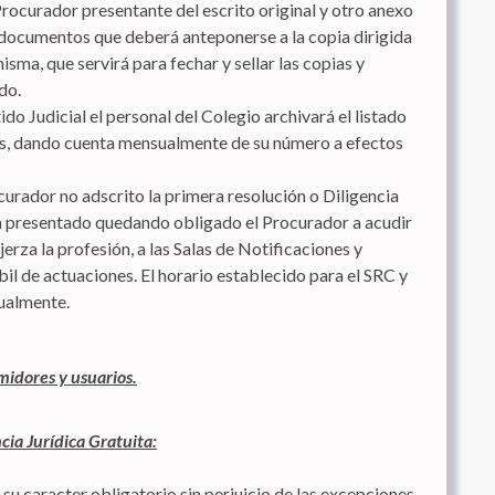
Procurador presentante del escrito original y otro anexo
y documentos que deberá anteponerse a la copia dirigida
sma, que servirá para fechar y sellar las copias y
do.
ido Judicial el personal del Colegio archivará el listado
pias, dando cuenta mensualmente de su número a efectos
urador no adscrito la primera resolución o Diligencia
ya presentado quedando obligado el Procurador a acudir
jerza la profesión, a las Salas de Notificaciones y
il de actuaciones. El horario establecido para el SRC y
ualmente.
midores y usuarios.
cia Jurídica Gratuita:
u caracter obligatorio sin perjuicio de las excepciones