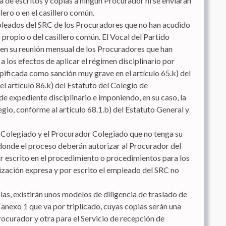
a de escritos y copias a ningún Procurador ni se enviaran
lero o en el casillero común.
leados del SRC de los Procuradores que no han acudido
ro propio o del casillero común. El Vocal del Partido
 en su reunión mensual de los Procuradores que han
a los efectos de aplicar el régimen disciplinario por
ipificada como sanción muy grave en el artículo 65.k) del
l artículo 86.k) del Estatuto del Colegio de
 expediente disciplinario e imponiendo, en su caso, la
egio, conforme al artículo 68.1.b) del Estatuto General y
 Colegiado y el Procurador Colegiado que no tenga su
 donde el proceso deberán autorizar al Procurador del
 escrito en el procedimiento o procedimientos para los
orización expresa y por escrito el empleado del SRC no
ias, existirán unos modelos de diligencia de traslado de
 anexo 1 que va por triplicado, cuyas copias serán una
rocurador y otra para el Servicio de recepción de