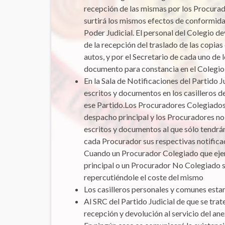
recepción de las mismas por los Procurado
surtirá los mismos efectos de conformidad
Poder Judicial. El personal del Colegio de
de la recepción del traslado de las copias
autos, y por el Secretario de cada uno de 
documento para constancia en el Colegio
En la Sala de Notificaciones del Partido J
escritos y documentos en los casilleros d
ese Partido.Los Procuradores Colegiados q
despacho principal y los Procuradores no
escritos y documentos al que sólo tendrá
cada Procurador sus respectivas notifica
Cuando un Procurador Colegiado que ejerz
principal o un Procurador No Colegiado so
repercutiéndole el coste del mismo
Los casilleros personales y comunes estar
Al SRC del Partido Judicial de que se tra
recepción y devolución al servicio del a