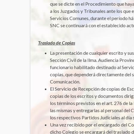
que se dicte en el Procedimiento que ha
a los Juzgados y Tribunales ante los que e
Servicios Comunes, durante el período háb
SNC se continuará con el establecido act
Traslado de Copias
La presentación de cualquier escrito y sus
Sección Civil de la Ilma. Audiencia Provin
funcionario habilitado destinado al Servi
copias, que dependerá directamente del s
Comunicación.
El Servicio de Recepción de copias de Es
copias de los escritos y documentos dirig
los términos previstos en el art. 276 de l
las mismas y entregarlas al personal del
los respectivos Partidos Judiciales al día 
Una vez recibido por el encargado del Col
dicho Colegio se encargará del traslado d