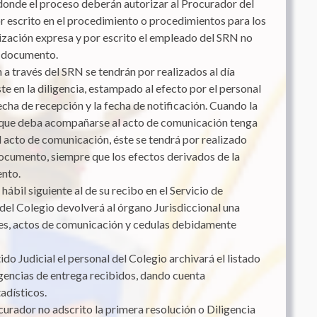
 donde el proceso deberán autorizar al Procurador del
 escrito en el procedimiento o procedimientos para los
orización expresa y por escrito el empleado del SRN no
o documento.
a través del SRN se tendrán por realizados al día
te en la diligencia, estampado al efecto por el personal
fecha de recepción y la fecha de notificación. Cuando la
que deba acompañarse al acto de comunicación tenga
el acto de comunicación, éste se tendrá por realizado
ocumento, siempre que los efectos derivados de la
ento.
hábil siguiente al de su recibo en el Servicio de
del Colegio devolverá al órgano Jurisdiccional una
ones, actos de comunicación y cedulas debidamente
ido Judicial el personal del Colegio archivará el listado
igencias de entrega recibidos, dando cuenta
adísticos.
urador no adscrito la primera resolución o Diligencia