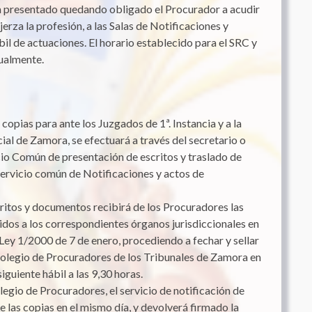
ya presentado quedando obligado el Procurador a acudir
jerza la profesión, a las Salas de Notificaciones y
il de actuaciones. El horario establecido para el SRC y
ualmente.
 copias para ante los Juzgados de 1ª. Instancia y a la
cial de Zamora, se efectuará a través del secretario o
cio Común de presentación de escritos y traslado de
ervicio común de Notificaciones y actos de
critos y documentos recibirá de los Procuradores las
idos a los correspondientes órganos jurisdiccionales en
a Ley 1/2000 de 7 de enero, procediendo a fechar y sellar
 Colegio de Procuradores de los Tribunales de Zamora en
siguiente hábil a las 9,30 horas.
egio de Procuradores, el servicio de notificación de
e las copias en el mismo día, y devolverá firmado la