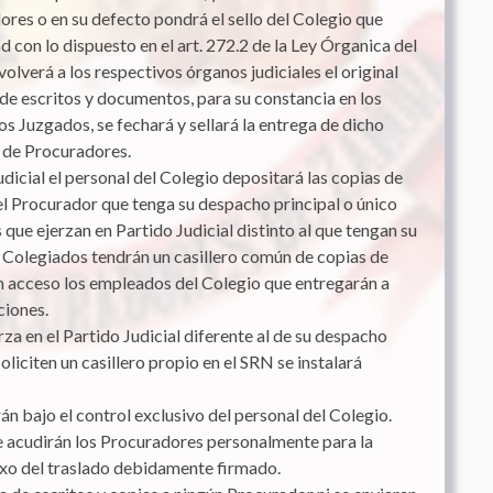
res o en su defecto pondrá el sello del Colegio que
 con lo dispuesto en el art. 272.2 de la Ley Órganica del
volverá a los respectivos órganos judiciales el original
 de escritos y documentos, para su constancia en los
los Juzgados, se fechará y sellará la entrega de dicho
 de Procuradores.
udicial el personal del Colegio depositará las copias de
el Procurador que tenga su despacho principal o único
ue ejerzan en Partido Judicial distinto al que tengan su
 Colegiados tendrán un casillero común de copias de
n acceso los empleados del Colegio que entregarán a
ciones.
a en el Partido Judicial diferente al de su despacho
liciten un casillero propio en el SRN se instalará
án bajo el control exclusivo del personal del Colegio.
te acudirán los Procuradores personalmente para la
nexo del traslado debidamente firmado.