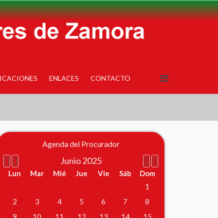
ICACIONES
ENLACES
CONTACTO
Año
Mes
Próximo
Próximo
anterior
anterior
mes
año
Agenda del Procurador
Junio 2025
Lun
Mar
Mié
Jue
Vie
Sáb
Dom
1
2
3
4
5
6
7
8
9
10
11
12
13
14
15