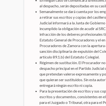
En ningún caso se comunicará la existenci
al despacho, serán depositadas en su casil
Semanalmente se dará cuenta por los emp
a retirar sus escritos y copias del casille
Judicial informará a la Junta de Gobierno
incumplido la obligación de acudir al SRC 
infracción de los deberes profesionales t
Estatuto General de Procuradores y el en e
Procuradores de Zamora con la apertura de
sanción disciplinaria de expulsión del Col
artículo 89.1.b) del Estatuto Colegial.
Régimen de sustitución. El Procurador no
despacho principal en el Partido Judicial
que pretendan valerse expresamente y por
que quieran ser sustituidos. Sin esta aut
entregará ningún escrito ni copia.
Para la presentación de escritos y sus cop
escritos y documentos, consistentes en el
para el Juzgado o Tribunal, otra para el P