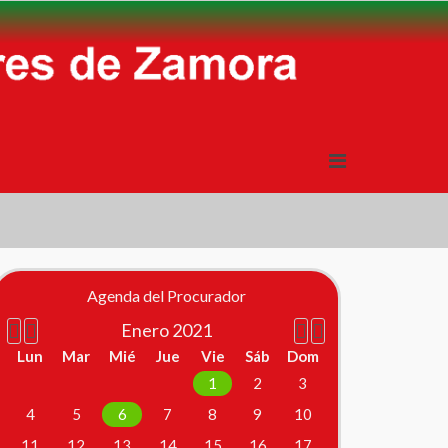
Año
Mes
Próximo
Próximo
anterior
anterior
mes
año
Agenda del Procurador
Enero 2021
Lun
Mar
Mié
Jue
Vie
Sáb
Dom
1
2
3
4
5
6
7
8
9
10
11
12
13
14
15
16
17