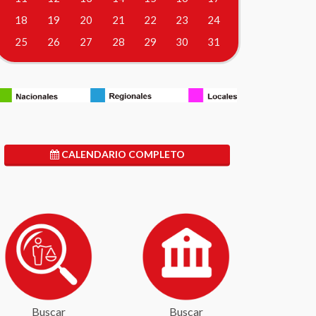
18
19
20
21
22
23
24
25
26
27
28
29
30
31
CALENDARIO COMPLETO
Buscar
Buscar