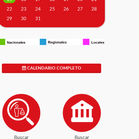
22
23
24
25
26
27
28
29
30
31
CALENDARIO COMPLETO
Buscar
Buscar