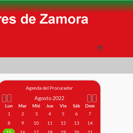
Año
Mes
Próximo
Próximo
anterior
anterior
mes
año
Agenda del Procurador
Agosto 2022
Lun
Mar
Mié
Jue
Vie
Sáb
Dom
1
2
3
4
5
6
7
8
9
10
11
12
13
14
15
16
17
18
19
20
21